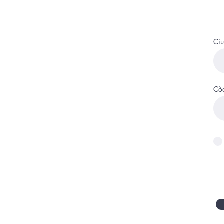
Ciu
Còd