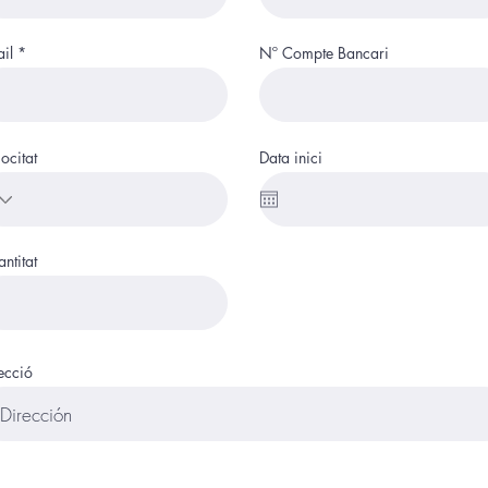
il
Nº Compte Bancari
iocitat
Data inici
ntitat
ecció