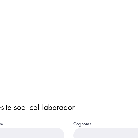
A
VIATJA
Blog
es-te soci col·laborador
m
Cognoms