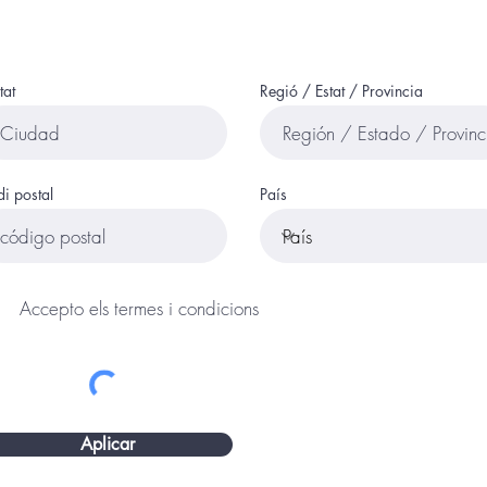
tat
Regió / Estat / Provincia
i postal
País
Accepto els termes i condicions
Aplicar