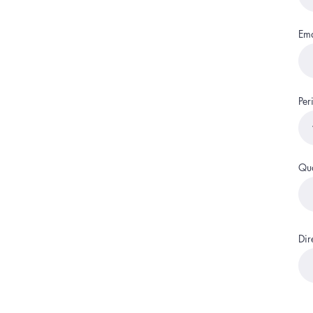
Ema
Per
Qua
Dir