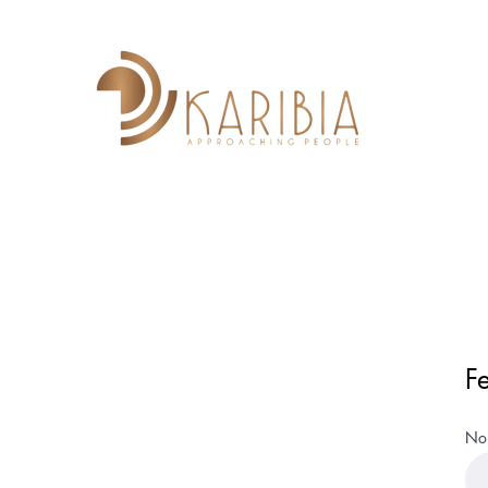
INICI
SOBRE
PROJECTES
COL·LABORA
GALERI
F
No