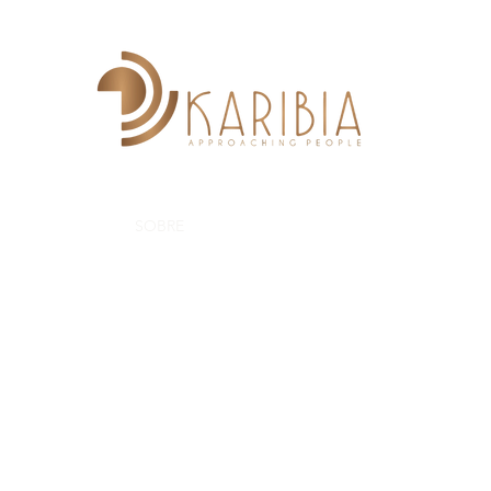
INICI
SOBRE
PROJECTES
COL·LABORA
GALERI