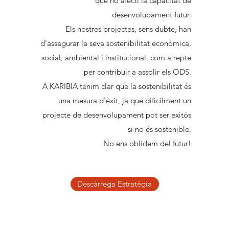
que no afecti la capacitat de
desenvolupament futur.
Els nostres projectes, sens dubte, han
d'assegurar la seva sostenibilitat econòmica,
social, ambiental i institucional, com a repte
per contribuir a assolir els ODS.
A KARIBIA tenim clar que la sostenibilitat és
una mesura d'èxit, ja que difícilment un
projecte de desenvolupament pot ser exitós
si no és sostenible.
No ens oblidem del futur!
Descàrrega Estratègia